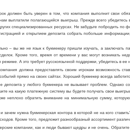
рок должен быть уверен в том, что компания выполнит свои обяз
 нам выплатили полагающийся выигрыш. Прежде всего убедитесь 
 других специализированных ресурсах. Не забудьте побродить по ф
гистрацией и открытием депозита собрать побольше информации,
льно – вы же не язык к букмекеру пришли изучать, а заключать п
делок. Кроме того, время от времени у вас могут возникать нед
 режиме. А это требует русскоязычной поддержки, убедитесь в ее 
компания должна предоставлять своим игрокам возможность став
событий прямо на своих сайтах. Хороший букмекер всегда заботитс
ие депозита у любого букмекера не вызывает проблем. Однако с
ешите на какую платежную систему вы будете получать свои выиг
акже неплохо обратить внимание на минимальную сумму, которую
 и зачем нужна букмекерская контора в которой не на кого стави
сходов. Кроме того, предложит разнообразный ассортимент различны
керские компании, как и люди бывают щедры и не очень. Обратит