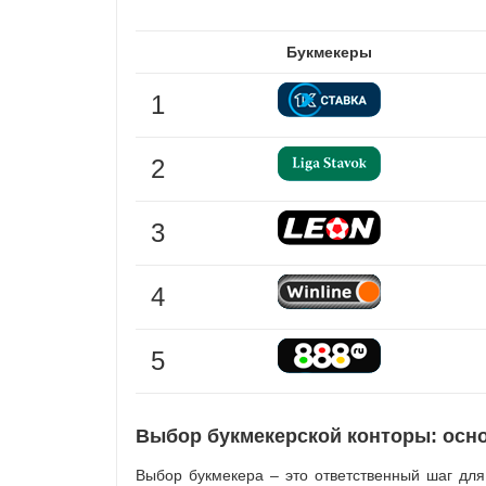
Букмекеры
1
2
3
4
5
Выбор букмекерской конторы: осн
Выбор букмекера – это ответственный шаг для