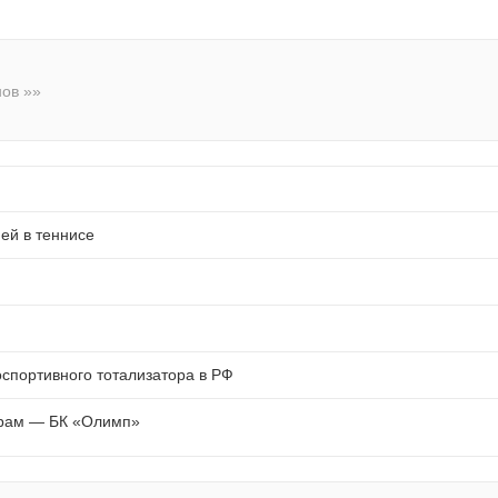
нов »»
ией в теннисе
спортивного тотализатора в РФ
ерам — БК «Олимп»