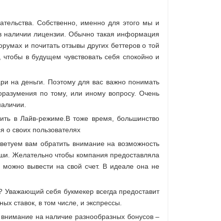
ательства. Собственно, именно для этого мы и
в наличии лицензии. Обычно такая информация
орумах и почитать отзывы других беттеров о той
 чтобы в будущем чувствовать себя спокойно и
ари на деньги. Поэтому для вас важно понимать
оразумения по тому, или иному вопросу. Очень
наличии.
ить в Лайв-режиме.В тоже время, большинство
я о своих пользователях
оветуем вам обратить внимание на возможность
рыши. Желательно чтобы компания предоставляла
 можно вывести на свой счет. В идеале она не
ть? Уважающий себя букмекер всегда предоставит
х ставок, в том числе, и экспрессы.
е внимание на наличие разнообразных бонусов –