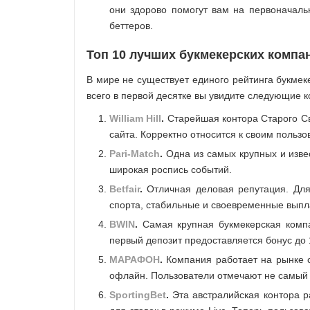
они здорово помогут вам на первоначаль
беттеров.
Топ 10 лучших букмекерских компа
В мире не существует единого рейтинга букмек
всего в первой десятке вы увидите следующие 
William Hill
.
Старейшая контора Старого Св
сайта. Корректно относится к своим польз
Pari-Match
.
Одна из самых крупных и изве
широкая роспись событий.
Betfair
.
Отличная деловая репутация. Для
спорта, стабильные и своевременные выпл
BWIN
.
Самая крупная букмекерская компа
первый депозит предоставляется бонус до
МАРАФОН
.
Компания работает на рынке с
офлайн. Пользователи отмечают не самый 
SportingBet
.
Эта австралийская контора р