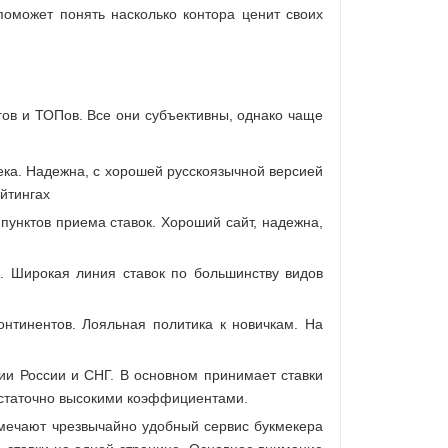
оможет понять насколько контора ценит своих
гов и ТОПов. Все они субъективны, однако чаще
ека. Надежна, с хорошей русскоязычной версией
йтингах
пунктов приема ставок. Хороший сайт, надежна,
. Широкая линия ставок по большинству видов
нтинентов. Лояльная политика к новичкам. На
ии России и СНГ. В основном принимает ставки
остаточно высокими коэффициентами.
тмечают чрезвычайно удобный сервис букмекера