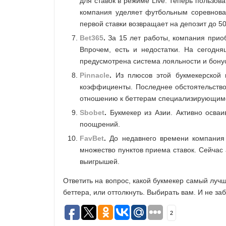
для ставок в режиме Live. Теперь пользо
компания уделяет футбольным соревнован
первой ставки возвращает на депозит до 50
Bet365
.
За 15 лет работы, компания приоб
Впрочем, есть и недостатки. На сегодн
предусмотрена система лояльности и бону
Pinnacle
.
Из плюсов этой букмекерской 
коэффициенты. Последнее обстоятельство 
отношению к беттерам специализирующимся
Sbobet
.
Букмекер из Азии. Активно осваи
поощрений.
FavBet
.
До недавнего времени компания 
множество пунктов приема ставок. Сейчас
выигрышей.
Ответить на вопрос, какой букмекер самый луч
беттера, или оттолкнуть. Выбирать вам. И не за
2