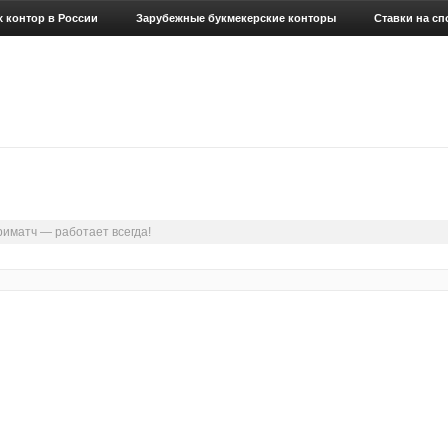
Skip to content
х контор в России
Зарубежные букмекерские конторы
Ставки на сп
иматч — работает всегда!