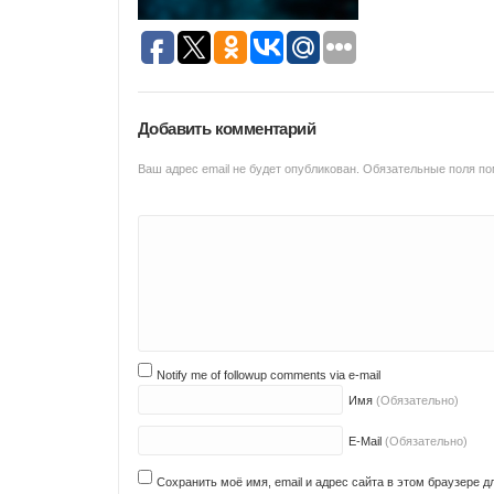
Добавить комментарий
Ваш адрес email не будет опубликован.
Обязательные поля п
Notify me of followup comments via e-mail
Имя
(Обязательно)
E-Mail
(Обязательно)
Сохранить моё имя, email и адрес сайта в этом браузере