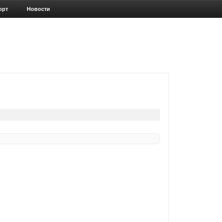
орт
Новости