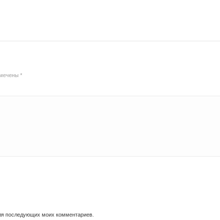
омечены
*
 для последующих моих комментариев.